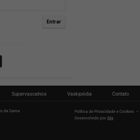
Supervascaínos
Vaskipédia
Contato
sco da Gama
Política de Privacidade e Cookies
•
Desenvolvido por
Sile