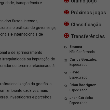
Último jogo
gridade, transparência e
Próximos jogos
a dos fluxos internos,
Classificação
cionais e práticas de governança,
onais e internacionais de
Transferências
Brenner
Não Confirmado
cional e de aprimoramento
e irregularidade ou imputação de
Carlos González
Especulado
orador ou terceiro relacionado à
Flávio
Especulado
ofissionalização da gestão, a
Brian Rodríguez
Especulado
de um ambiente cada vez mais
ores, investidores e parceiros.
Jhon Córdoba
Especulado