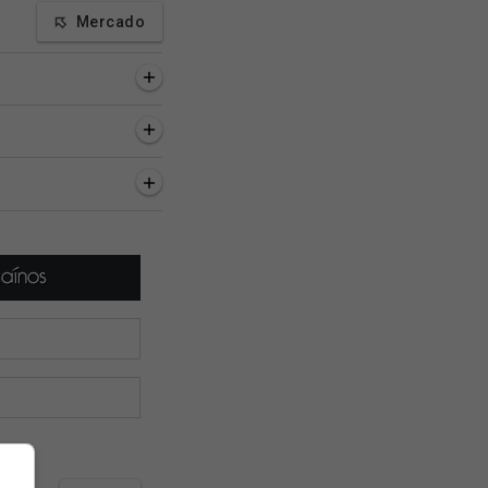
Mercado
as, 4 minutos
9 horas, 23 minutos
10 horas, 12 minuto
finaliza
Vasco pretende inscrever
Globo Esporte RJ
tação de Sosa e
Sosa até amanhã,
repercute a classifi
o e faz proposta por
segundo jornalista
do Vasco na Copa d
rigues
Brasil