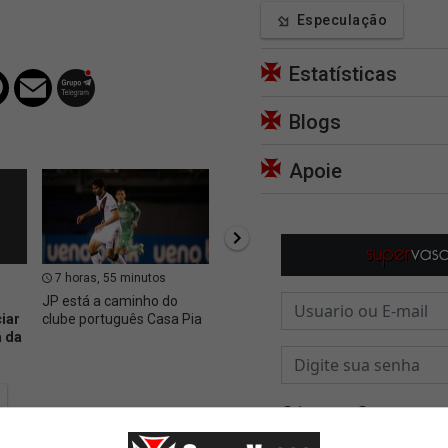
Especulação
Estatísticas
Blogs
Apoie
7 horas, 55 minutos
8 horas, 51 minutos
9 hor
JP está a caminho do
Bastidores de
Vasco 
iar
clube português Casa Pia
Fluminense 1 x 3 Vasco
contra
 da
Colidi
B. Rod