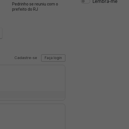
Pedrinho se reuniu com o
Marlon Gomes fala sobre
Facund
prefeito do RJ
permanência na Ucrânia e
caminh
desejo de voltar ao Vasco
Janeir
Merlo