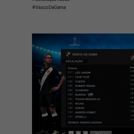
#VascoDaGama