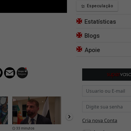
Especulação
Estatísticas
Blogs
Apoie
33 minutos
41 minutos
50 m