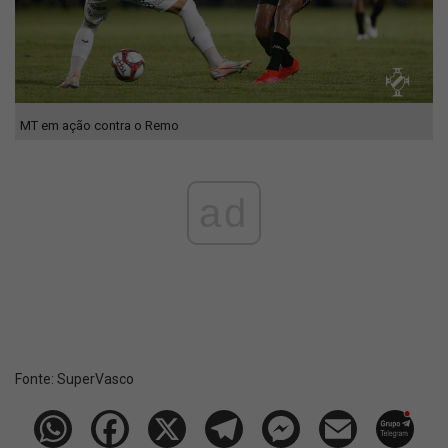
MT em ação contra o Remo
ad
Fonte:
SuperVasco‎‎‎‎‎‎