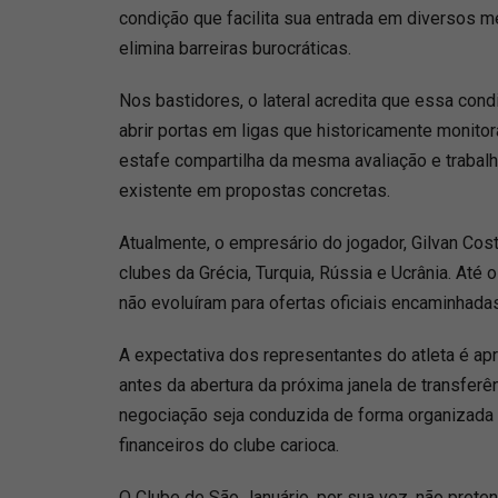
condição que facilita sua entrada em diversos 
elimina barreiras burocráticas.
Nos bastidores, o lateral acredita que essa con
abrir portas em ligas que historicamente monito
estafe compartilha da mesma avaliação e trabalh
existente em propostas concretas.
Atualmente, o empresário do jogador, Gilvan Co
clubes da Grécia, Turquia, Rússia e Ucrânia. Até
não evoluíram para ofertas oficiais encaminhada
A expectativa dos representantes do atleta é ap
antes da abertura da próxima janela de transferên
negociação seja conduzida de forma organizada 
financeiros do clube carioca.
O Clube de São Januário, por sua vez, não preten