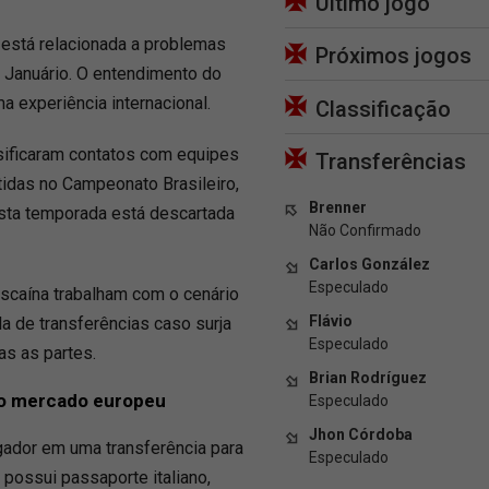
Último jogo
 está relacionada a problemas
Próximos jogos
 Januário. O entendimento do
 experiência internacional.
Classificação
nsificaram contatos com equipes
Transferências
tidas no Campeonato Brasileiro,
Brenner
esta temporada está descartada
Não Confirmado
Carlos González
Especulado
ascaína trabalham com o cenário
Flávio
a de transferências caso surja
Especulado
as as partes.
Brian Rodríguez
 no mercado europeu
Especulado
Jhon Córdoba
gador em uma transferência para
Especulado
 possui passaporte italiano,