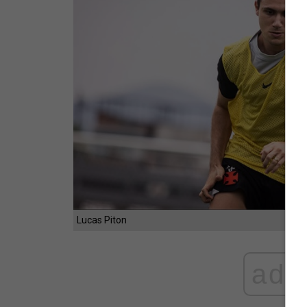
Lucas Piton
ad