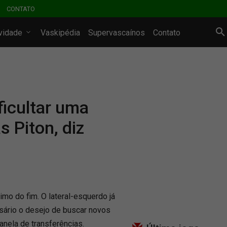
CONTATO
ividade
Vaskipédia
Supervascaínos
Contato
ficultar uma
s Piton, diz
mo do fim. O lateral-esquerdo já
ário o desejo de buscar novos
janela de transferências.