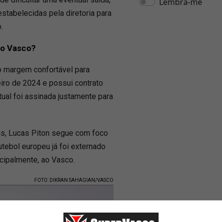
stabelecidas pela diretoria para
.
no Vasco?
o margem confortável para
eiro de 2024 e possui contrato
ual foi assinada justamente para
is, Lucas Piton segue com foco
utebol europeu já foi externado
ncipalmente, ao Vasco.
FOTO: DIKRAN SAHAGIAN/VASCO