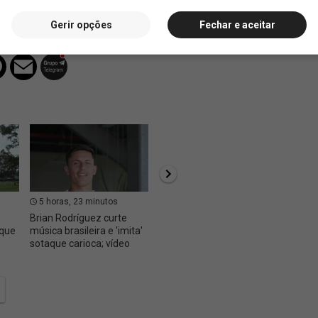
Gerir opções
Fechar e aceitar
5 horas, 23 minutos
6 horas, 29 minutos
6 hor
Brian Rodríguez curte
Pedro Emanuel mantém
Ex-Vas
 que
música brasileira e 'imita'
confiança e deve repetir
deve j
sotaque carioca; vídeo
formação do último jogo
uma 'e
oportu