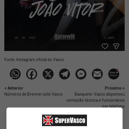
Fonte:
Instagram oficial do Vasco
< Anterior
Próximo >
Números de Brenner pelo Vasco
Basquete: Vasco dispensou
comissão técnica e funcionários
por telefone