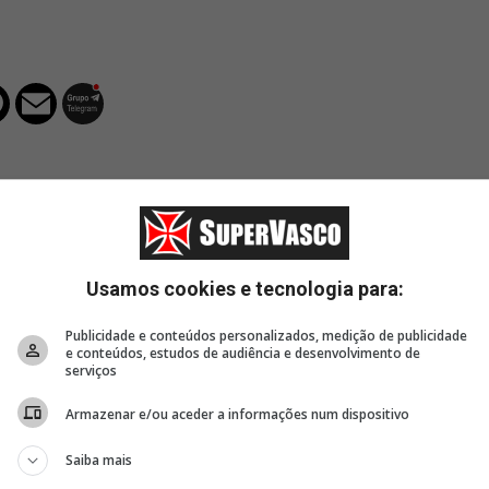
Usamos cookies e tecnologia para:
32 minutos
34 minutos
1 hor
Publicidade e conteúdos personalizados, medição de publicidade
e
As primeiras palavras de
Brenner preocupa a
Femini
e conteúdos, estudos de audiência e desenvolvimento de
r
Santiago Sosa como
comissão técnica do
Vasco 
serviços
jogador do Vasco; vídeo 🚨
Vasco 🚨
Intern
Brasile
Armazenar e/ou aceder a informações num dispositivo
Saiba mais