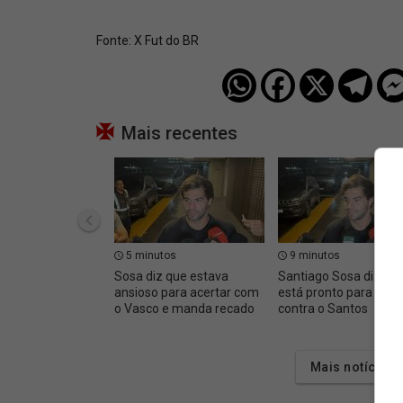
Fonte:
X Fut do BR
Mais recentes
5 minutos
9 minutos
Sosa diz que estava
Santiago Sosa diz qu
ansioso para acertar com
está pronto para joga
o Vasco e manda recado
contra o Santos
Mais notícias