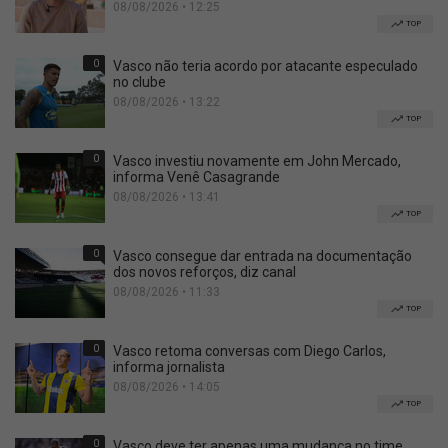
08/08/2026 • 12:25
TOP
0
Vasco não teria acordo por atacante especulado
no clube
08/08/2026 • 13:22
TOP
0
Vasco investiu novamente em John Mercado,
informa Venê Casagrande
08/08/2026 • 13:41
TOP
0
Vasco consegue dar entrada na documentação
dos novos reforços, diz canal
08/08/2026 • 11:33
TOP
0
Vasco retoma conversas com Diego Carlos,
informa jornalista
08/08/2026 • 14:05
TOP
0
Vasco deve ter apenas uma mudança no time