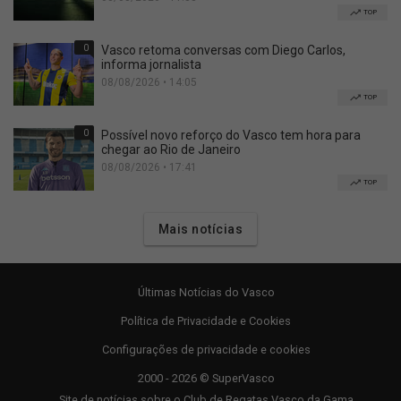
TOP
0
Vasco retoma conversas com Diego Carlos,
informa jornalista
08/08/2026 • 14:05
TOP
0
Possível novo reforço do Vasco tem hora para
chegar ao Rio de Janeiro
08/08/2026 • 17:41
TOP
Mais notícias
Últimas Notícias do Vasco
Política de Privacidade e Cookies
Configurações de privacidade e cookies
2000 - 2026 © SuperVasco
Site de notícias sobre o Club de Regatas Vasco da Gama