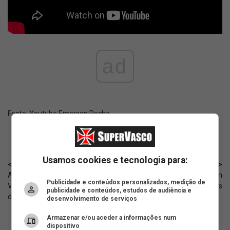
ad
Fonte:
Youtube Emerson Rocha
Usamos cookies e tecnologia para:
< Anterior
Próximo >
Aubameyang, especulado no
NTV: Vasco acerta bases com
Publicidade e conteúdos personalizados, medição de
Vasco, chegou a ser afastado
Nelson Deossa e aguarda Betis
publicidade e conteúdos, estudos de audiência e
dos treinos; motivo
desenvolvimento de serviços
Armazenar e/ou aceder a informações num
dispositivo