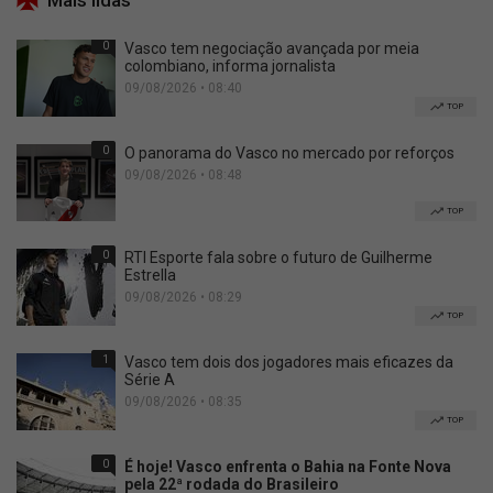
0
Vasco tem negociação avançada por meia
colombiano, informa jornalista
09/08/2026 • 08:40
TOP
0
O panorama do Vasco no mercado por reforços
09/08/2026 • 08:48
TOP
0
RTI Esporte fala sobre o futuro de Guilherme
Estrella
09/08/2026 • 08:29
TOP
1
Vasco tem dois dos jogadores mais eficazes da
Série A
09/08/2026 • 08:35
TOP
0
É hoje! Vasco enfrenta o Bahia na Fonte Nova
pela 22ª rodada do Brasileiro