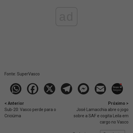
ad
Fonte:
SuperVasco‎‎‎‎‎‎
< Anterior
Próximo >
Sub-20: Vasco perde para o
José Lamacchia abre o jogo
Criciúma
sobre a SAF e cogita Leila em
cargo no Vasco