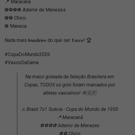
📍 Maracanã
⚽⚽⚽⚽ Ademir de Menezes
⚽⚽ Chico
⚽ Maneca
Nada mais 𝒃𝒓𝒂𝒔𝒊𝒍𝒆𝒊𝒓𝒐 do que ser 𝑽𝒂𝒔𝒄𝒐! 🏆
#CopaDoMundo2026
#VascoDaGama
Na maior goleada da Seleção Brasileira em
Copas, TODOS os gols foram marcados por
atletas vascaínos! 💢🇧🇷
⚔️ Brasil 7x1 Suécia - Copa do Mundo de 1950
📍 Maracanã
⚽⚽⚽⚽ Ademir de Menezes
⚽⚽ Chico