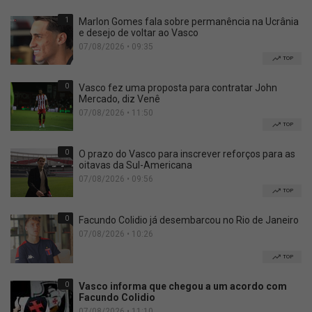
1
Marlon Gomes fala sobre permanência na Ucrânia
e desejo de voltar ao Vasco
07/08/2026 • 09:35
TOP
0
Vasco fez uma proposta para contratar John
Mercado, diz Venê
07/08/2026 • 11:50
TOP
0
O prazo do Vasco para inscrever reforços para as
oitavas da Sul-Americana
07/08/2026 • 09:56
TOP
0
Facundo Colidio já desembarcou no Rio de Janeiro
07/08/2026 • 10:26
TOP
0
Vasco informa que chegou a um acordo com
Facundo Colidio
07/08/2026 • 11:10