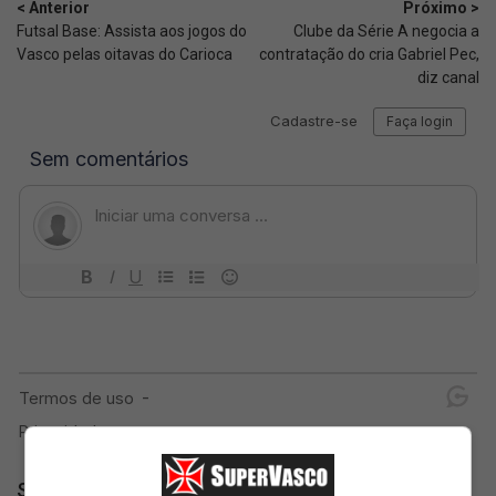
< Anterior
Próximo >
Futsal Base: Assista aos jogos do
Clube da Série A negocia a
Vasco pelas oitavas do Carioca
contratação do cria Gabriel Pec,
diz canal
SuperVasco