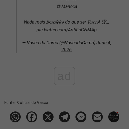
⚽ Maneca
Nada mais 𝒃𝒓𝒂𝒔𝒊𝒍𝒆𝒊𝒓𝒐 do que ser 𝑽𝒂𝒔𝒄𝒐! 🏆…
pic.twitter.com/An5FsGNMAp
— Vasco da Gama (@VascodaGama)
June 4,
2026
ad
Fonte:
X oficial do Vasco