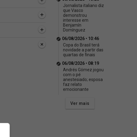
Jornalista italiano diz
que Vasco
demonstrou
interesse em
Benjamín
Domínguez
06/08/2026 • 10:46
a, 59 minutos
2 horas, 8 minutos
2 horas, 12 minutos
Copa do Brasil terá
novidade a partir das
o Brasil terá
Muita classe! Jair acertou
O gol de Puma Rodr
quartas de finais
de a partir das
94% dos passes nos dois
por outro ângulo e a
s de finais
jogos contra o Fluminense
da torcida vascaína 
06/08/2026 • 08:19
🎱
Andrés Gómez jogou
com o pé
anestesiado; esposa
faz relato
emocionante
Ver mais