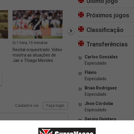
Último jogo
Próximos jogos
Classificação
1 hora, 15 minutos
1 hora, 35 minutos
1 hor
Transferências
Recital orquestrado: Vídeo
Juca Kfouri: Candidato a
Copa d
mostra as atuações de
presidência tem emenda
novida
Carlos González
Jair e Thiago Mendes
investigada para o Vasco
quarta
Especulado
Flávio
Especulado
Brian Rodríguez
Especulado
Jhon Córdoba
Especulado
Sergio Quintero
Especulado