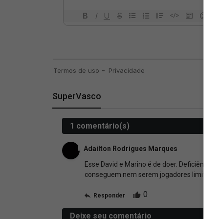
SuperVasco