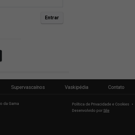
Supervascaínos
Vaskipédia
Contato
sco da Gama
Política de Privacidade e Cookies
•
Desenvolvido por
Sile