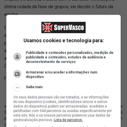
última rodada da fase de grupos, vai decidir o futuro da
equipe.
O próximo compromisso pela competição será decisivo. A
equipe encara o Olimpia, no Paraguai, em confronto direto
Usamos cookies e tecnologia para:
pelo topo da tabela, uma vez que as duas equipes dividem
a ponta com sete pontos conquistados cada. A partida
Publicidade e conteúdos personalizados, medição de
publicidade e conteúdos, estudos de audiência e
acontece no dia 20 de maio, no estádio Defensores del
desenvolvimento de serviços
Chaco.
Armazenar e/ou aceder a informações num
dispositivo
Fonte:
ge
Saiba mais
Os seus dados pessoais vão ser tratados, e as informações
do seu dispositivo (cookies, identificadores únicos e outros
< Anterior
Próximo >
dados do dispositivo) podem ser armazenadas, acedidas e
partilhadas com 544 parceiros ou usadas especificamente por
Sub-20: Jogadores que viajaram
Feminino: A trilha sonora das
este site. Nós e os nossos parceiros podemos usar dados de
para o Chile serão titulares
Meninas da Colina 🎶
geolocalização precisos.
Lista de parceiros.
contra o Santos