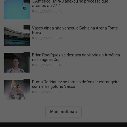
0
J.Americo: 'MPRJ anexou no processo que
afastou a 777...'
07/08/2026 • 08:40
0
Vasco ainda não venceu o Bahia na Arena Fonte
Nova
07/08/2026 • 08:24
0
Brian Rodríguez se destaca na vitória do América
na Leagues Cup
07/08/2026 • 08:42
0
Puma Rodríguez se torna o defensor estrangeiro
com mais gols no Vasco
07/08/2026 • 08:26
Mais notícias