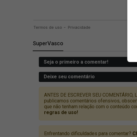
SuperVasco