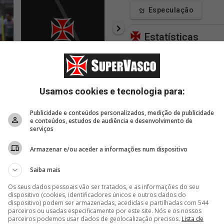
Especulação
Estatísticas
33 minutos
37 minutos
56 m
Blogs
em
Feminino: Vasco aquece
Vasco publica imagens do
Vasco 
s
no Estádio Rei Pelé
time rumo a Salvador
propos
Gome
Apoie
Usamos cookies e tecnologia para:
Publicidade e conteúdos personalizados, medição de publicidade
e conteúdos, estudos de audiência e desenvolvimento de
serviços
Armazenar e/ou aceder a informações num dispositivo
Saiba mais
Os seus dados pessoais vão ser tratados, e as informações do seu
dispositivo (cookies, identificadores únicos e outros dados do
dispositivo) podem ser armazenadas, acedidas e partilhadas com 544
parceiros ou usadas especificamente por este site. Nós e os nossos
parceiros podemos usar dados de geolocalização precisos.
Lista de