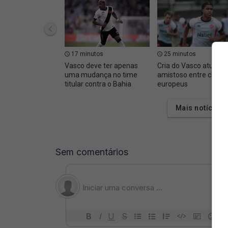
17 minutos
25 minutos
Vasco deve ter apenas
Cria do Vasco atuou 
uma mudança no time
amistoso entre clube
titular contra o Bahia
europeus
Mais notícias