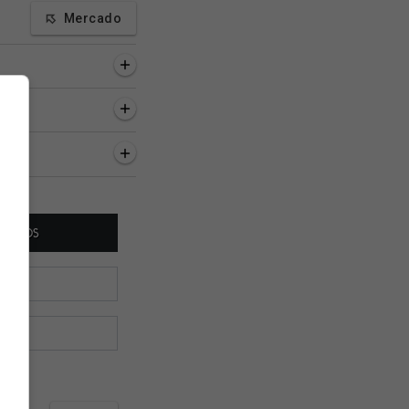
Mercado
inutos
1 hora, 2 minutos
1 hora, 16 minutos
teria recebido
Feminino: Vascaínas
Vasco retoma conv
ta por Andrés
fazem reconhecimento
com Diego Carlos,
z
do campo no Rei Pelé
informa jornalista