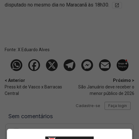
disputado no mesmo dia no Maracanã às 18h30.
Fonte:
X Eduardo Alves
< Anterior
Próximo >
Press kit de Vasco x Barracas
São Januário deve receber o
Central
menor público de 2026