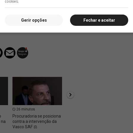
cookies.
Gerir opções
Fechar e aceitar
26 minutos
30 minutos
35 m
o
Procuradoria se posiciona
A transmissão de Bahia x
SAF: J
 na
contra a intervenção da
Vasco 📺
sobre 
Vasco SAF ⚖️