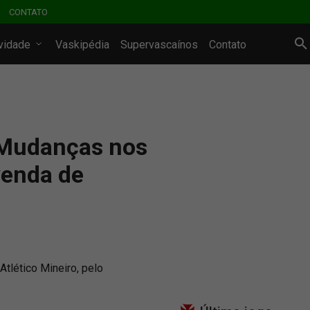
CONTATO
ividade
Vaskipédia
Supervascaínos
Contato
 Mudanças nos
venda de
tlético Mineiro, pelo