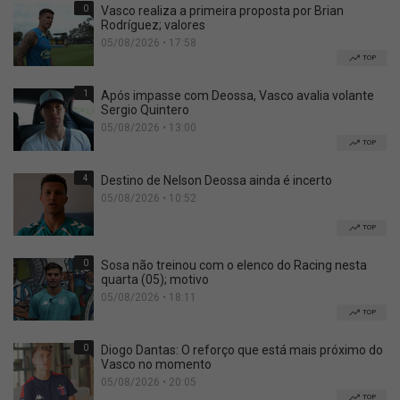
0
Vasco realiza a primeira proposta por Brian
Rodríguez; valores
05/08/2026 • 17:58
TOP
1
Após impasse com Deossa, Vasco avalia volante
Sergio Quintero
05/08/2026 • 13:00
TOP
4
Destino de Nelson Deossa ainda é incerto
05/08/2026 • 10:52
TOP
0
Sosa não treinou com o elenco do Racing nesta
quarta (05); motivo
05/08/2026 • 18:11
TOP
0
Diogo Dantas: O reforço que está mais próximo do
Vasco no momento
05/08/2026 • 20:05
TOP