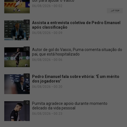
dor para ajudar o Vasco
06/08/2026 • 00:02
TOP
0
Assista a entrevista coletiva de Pedro Emanuel
após classificação
06/08/2026 • 00:09
0
Autor de gol do Vasco, Puma comenta situação do
pai, que está hospitalizado
06/08/2026 • 00:06
0
Pedro Emanuel fala sobre vitória: 'É um mérito
dos jogadores'
06/08/2026 • 00:20
0
Pumita agradece apoio durante momento
delicado da vida pessoal
06/08/2026 • 00:23