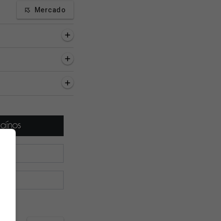
Mercado
as, 9 minutos
3 horas, 28 minutos
4 horas, 17 minutos
finaliza
Vasco pretende inscrever
Globo Esporte RJ
tação de Sosa e
Sosa até amanhã,
repercute a classifi
o e faz proposta por
segundo jornalista
do Vasco na Copa d
rigues
Brasil