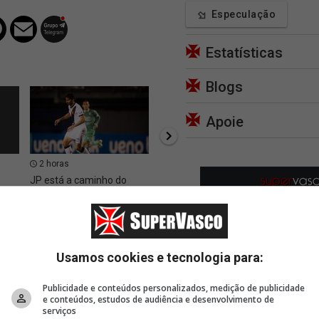
Especulação
Estatísticas
Blogs
Apoie
2 horas
2 horas, 56 minutos
3 hor
JP está a caminho do
Bastidores de
Vasco 
iar
clube português Casa Pia
Fluminense 1 x 3 Vasco
contra
 da
Colidi
B. Rod
Usamos cookies e tecnologia para:
Publicidade e conteúdos personalizados, medição de publicidade
e conteúdos, estudos de audiência e desenvolvimento de
serviços