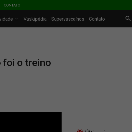
CONTATO
ividade
Vaskipédia
Supervascaínos
Contato
oi o treino