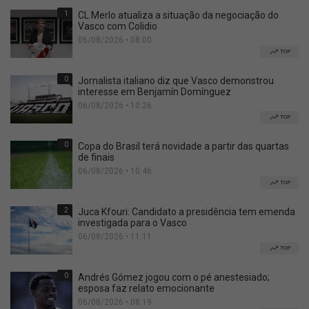
1
CL Merlo atualiza a situação da negociação do
Vasco com Colidio
06/08/2026 • 08:00
TOP
0
Jornalista italiano diz que Vasco demonstrou
interesse em Benjamín Domínguez
06/08/2026 • 10:26
TOP
0
Copa do Brasil terá novidade a partir das quartas
de finais
06/08/2026 • 10:46
TOP
2
Juca Kfouri: Candidato a presidência tem emenda
investigada para o Vasco
06/08/2026 • 11:11
TOP
0
Andrés Gómez jogou com o pé anestesiado;
esposa faz relato emocionante
06/08/2026 • 08:19