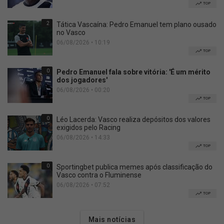
TOP
2
Tática Vascaína: Pedro Emanuel tem plano ousado
no Vasco
06/08/2026 • 10:19
TOP
0
Pedro Emanuel fala sobre vitória: 'É um mérito
dos jogadores'
06/08/2026 • 00:20
TOP
0
Léo Lacerda: Vasco realiza depósitos dos valores
exigidos pelo Racing
06/08/2026 • 14:33
TOP
0
Sportingbet publica memes após classificação do
Vasco contra o Fluminense
06/08/2026 • 07:52
TOP
Mais notícias