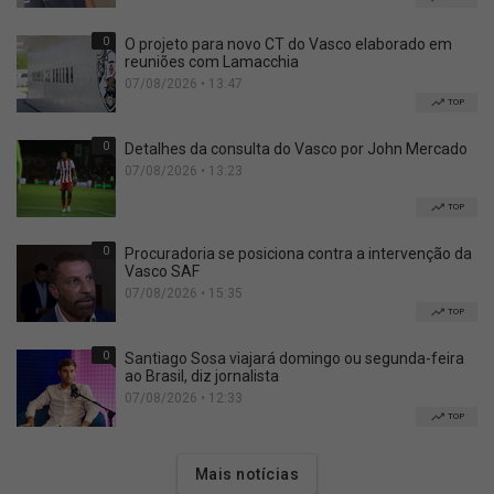
0
O projeto para novo CT do Vasco elaborado em
reuniões com Lamacchia
07/08/2026 • 13:47
TOP
0
Detalhes da consulta do Vasco por John Mercado
07/08/2026 • 13:23
TOP
0
Procuradoria se posiciona contra a intervenção da
Vasco SAF
07/08/2026 • 15:35
TOP
0
Santiago Sosa viajará domingo ou segunda-feira
ao Brasil, diz jornalista
07/08/2026 • 12:33
TOP
Mais notícias