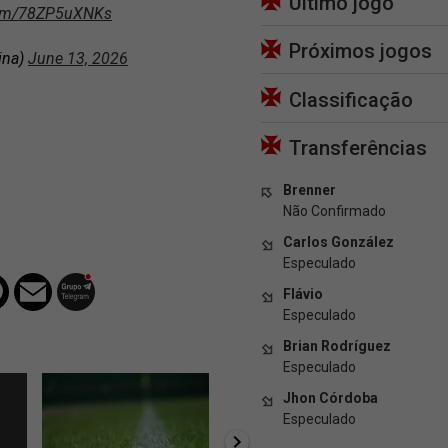
Último jogo
.com/78ZP5uXNKs
Próximos jogos
ina)
June 13, 2026
Classificação
Transferências
Brenner
Não Confirmado
Carlos González
Especulado
Flávio
Especulado
Brian Rodríguez
Especulado
Jhon Córdoba
Especulado