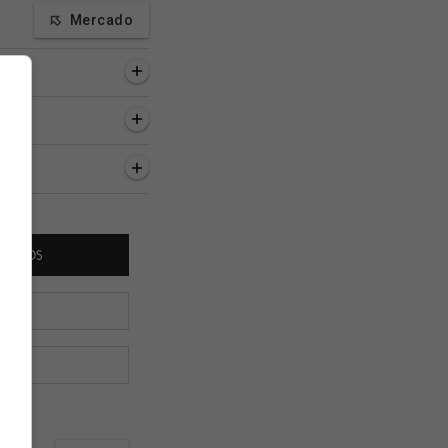
Mercado
inutos
48 minutos
8 horas, 55 minutos
iração do projeto do
José Américo: A íntegra
Notícias sobre o Vas
T do Vasco e os
da cota do MPRJ
de agosto de 2026
os passos das