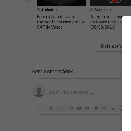
4 minutos
34 minutos
Especialista detalha
Agenda de transmiss
momento decisivo para a
do Vasco neste sába
SAF do Vasco
(08/08/2026)
Mais notícias