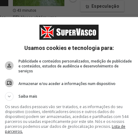
Especulação
43 minutos
43 minutos
46 m
ões
RTI: Vasco obtém uma
Retrospecto do Vasco em
A insp
Estatísticas
do
vitória fora de campo
08/08
novo C
próxim
obras
Blogs
Usamos cookies e tecnologia para:
Apoie
Publicidade e conteúdos personalizados, medição de publicidade
e conteúdos, estudos de audiência e desenvolvimento de
serviços
Armazenar e/ou aceder a informações num dispositivo
Saiba mais
Os seus dados pessoais vão ser tratados, e as informações do seu
dispositivo (cookies, identificadores únicos e outros dados do
dispositivo) podem ser armazenadas, acedidas e partilhadas com 544
parceiros ou usadas especificamente por este site. Nós e os nossos
parceiros podemos usar dados de geolocalização precisos.
Lista de
parceiros.