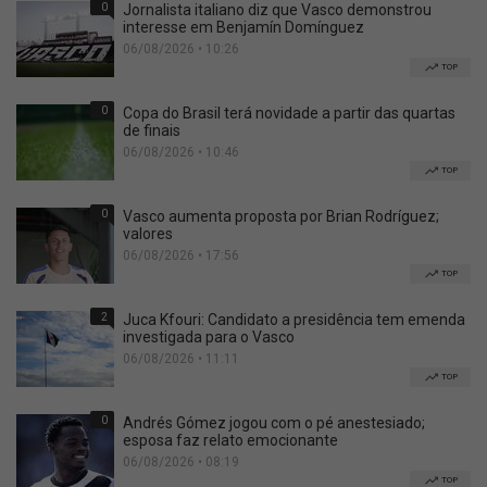
0
Jornalista italiano diz que Vasco demonstrou
interesse em Benjamín Domínguez
06/08/2026 • 10:26
TOP
0
Copa do Brasil terá novidade a partir das quartas
de finais
06/08/2026 • 10:46
TOP
0
Vasco aumenta proposta por Brian Rodríguez;
valores
06/08/2026 • 17:56
TOP
2
Juca Kfouri: Candidato a presidência tem emenda
investigada para o Vasco
06/08/2026 • 11:11
TOP
0
Andrés Gómez jogou com o pé anestesiado;
esposa faz relato emocionante
06/08/2026 • 08:19
TOP