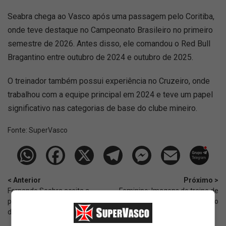
Seabra chega ao Vasco após uma passagem pelo Coritiba,
onde teve destaque no Campeonato Brasileiro no primeiro
semestre de 2026. Antes disso, ele comandou o Red Bull
Bragantino entre outubro de 2024 e outubro de 2025.
O treinador também possui experiência no Cruzeiro, onde
trabalhou com a equipe principal em 2024 e teve um papel
significativo nas categorias de base do clube mineiro.
Fonte:
SuperVasco‎‎‎‎‎‎
< Anterior
Próximo >
Fernando Seabra aceita a
Feminino: Imagens do treino de
proposta do Vasco, diz site;
hoje (01/07) do Vasco
detalhes ⚽