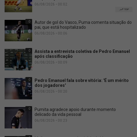
06/08/2026 • 00:02
TOP
0
Autor de gol do Vasco, Puma comenta situação do
pai, que está hospitalizado
06/08/2026 • 00:06
0
Assista a entrevista coletiva de Pedro Emanuel
após classificação
06/08/2026 • 00:09
0
Pedro Emanuel fala sobre vitória: 'É um mérito
dos jogadores'
06/08/2026 • 00:20
0
Pumita agradece apoio durante momento
delicado da vida pessoal
06/08/2026 • 00:23