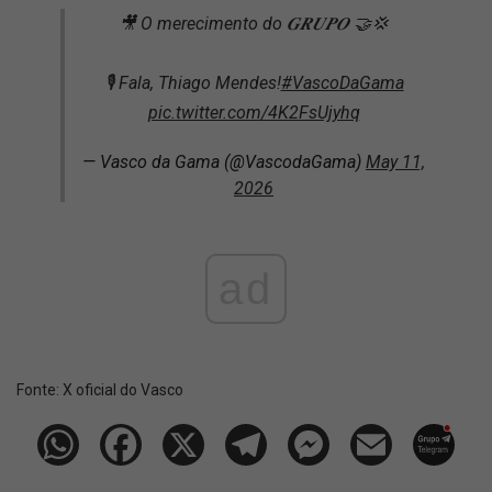
🎥 O merecimento do 𝑮𝑹𝑼𝑷𝑶 🤝💢
🎙️ Fala, Thiago Mendes!
#VascoDaGama
pic.twitter.com/4K2FsUjyhq
— Vasco da Gama (@VascodaGama)
May 11,
2026
ad
Fonte:
X oficial do Vasco