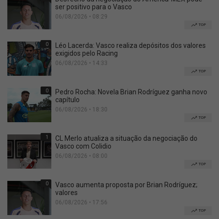
ser positivo para o Vasco
06/08/2026 • 08:29
TOP
0
Léo Lacerda: Vasco realiza depósitos dos valores
exigidos pelo Racing
06/08/2026 • 14:33
TOP
0
Pedro Rocha: Novela Brian Rodríguez ganha novo
capítulo
06/08/2026 • 18:30
TOP
1
CL Merlo atualiza a situação da negociação do
Vasco com Colidio
06/08/2026 • 08:00
TOP
0
Vasco aumenta proposta por Brian Rodríguez;
valores
06/08/2026 • 17:56
TOP