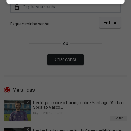
Mais lidas
2
Perfil que cobre o Racing, sobre Santiago: 'A ida de
Sosa ao Vasco...'
06/08/2026 • 15:31
TOP
0
Desfecho da negociação do América-MEX pode