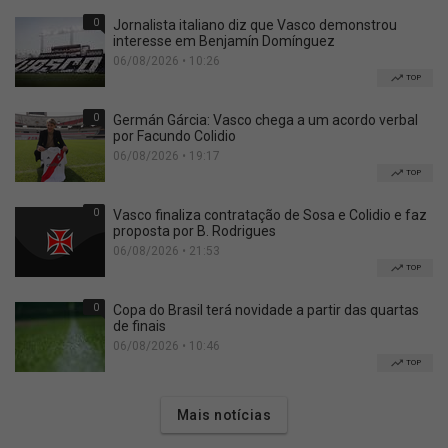
0
Jornalista italiano diz que Vasco demonstrou
interesse em Benjamín Domínguez
06/08/2026 • 10:26
TOP
0
Germán Gárcia: Vasco chega a um acordo verbal
por Facundo Colidio
06/08/2026 • 19:17
TOP
0
Vasco finaliza contratação de Sosa e Colidio e faz
proposta por B. Rodrigues
06/08/2026 • 21:53
TOP
0
Copa do Brasil terá novidade a partir das quartas
de finais
06/08/2026 • 10:46
TOP
Mais notícias