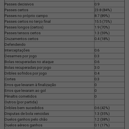
Passes decisivos
0.9
Passes certos
23.8 (84%)
Passes no próprio campo
8.7 (89%)
Passes certos no terço final
15.5 (75%)
Passes longos (certos)
1.9 (70%)
Passes tensos certos
1.3 (59%)
Cruzamentos certos
0.4 (18%)
Defendendo
Interceptações
0.6
Desarmes por jogo
0.3
Bolas recuperadas no ataque
0.6
Bolas recuperadas por jogo
3.0
Dribles sofridos por jogo
0.4
Cortes
0.3
Erros que levaram à finalização
0
Erros que levaram ao gol
0
Pênaltis cometidos
0
Outros (por partida)
Dribles bem sucedidos
0.6 (42%)
Disputas de bola vencidas
1.3 (35%)
Duelos ganhos pelo chão
1.2 (38%)
Duelos aéreos ganhos
0.1 (17%)