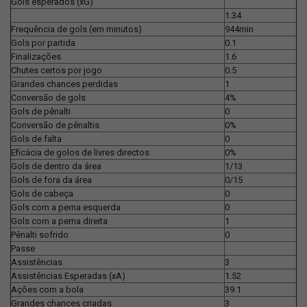
Gols esperados (xG)
1.34
Frequência de gols (em minutos)
944min
Gols por partida
0.1
Finalizações
1.6
Chutes certos por jogo
0.5
Grandes chances perdidas
1
Conversão de gols
4%
Gols de pênalti
0
Conversão de pênaltis
0%
Gols de falta
0
Eficácia de golos de livres directos
0%
Gols de dentro da área
1/13
Gols de fora da área
0/15
Gols de cabeça
0
Gols com a perna esquerda
0
Gols com a perna direita
1
Pênalti sofrido
0
Passe
Assistências
3
Assistências Esperadas (xA)
1.52
Ações com a bola
39.1
Grandes chances criadas
3