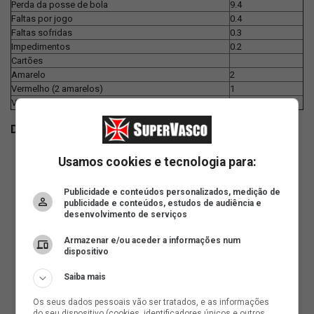
Perda da posse de bola
9.4
Faltas por jogo
0.4
Faltas sofridas
0.3
Impedimentos
0.2
Cartões
Amarelo
2
Vermelho (2 amarelos)
1
Vermelho
1
Dados gerais
Usamos cookies e tecnologia para:
Publicidade e conteúdos personalizados, medição de
publicidade e conteúdos, estudos de audiência e
desenvolvimento de serviços
Armazenar e/ou aceder a informações num
dispositivo
Saiba mais
Os seus dados pessoais vão ser tratados, e as informações
do seu dispositivo (cookies, identificadores únicos e outros