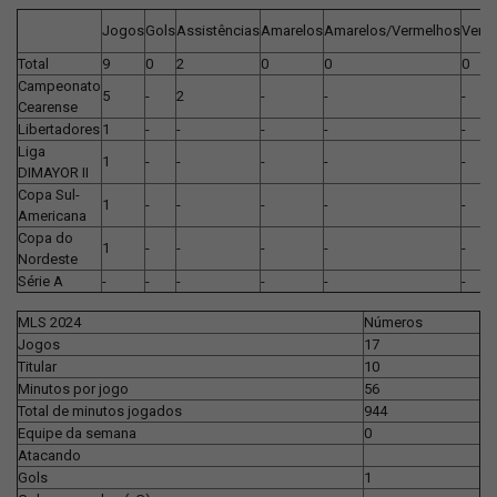
Jogos
Gols
Assistências
Amarelos
Amarelos/Vermelhos
Verm
Total
9
0
2
0
0
0
Campeonato
5
-
2
-
-
-
Cearense
Libertadores
1
-
-
-
-
-
Liga
1
-
-
-
-
-
DIMAYOR II
Copa Sul-
1
-
-
-
-
-
Americana
Copa do
1
-
-
-
-
-
Nordeste
Série A
-
-
-
-
-
-
MLS 2024
Números
Jogos
17
Titular
10
Minutos por jogo
56
Total de minutos jogados
944
Equipe da semana
0
Atacando
Gols
1