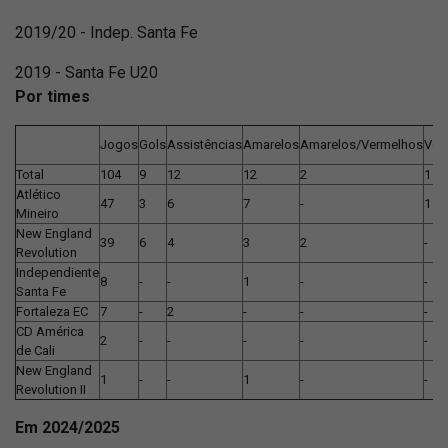
2019/20 - Indep. Santa Fe
2019 - Santa Fe U20
Por times
Jogos
Gols
Assistências
Amarelos
Amarelos/Vermelhos
Ver
Total
104
9
12
12
2
1
Atlético
47
3
6
7
-
1
Mineiro
New England
39
6
4
3
2
-
Revolution
Independiente
8
-
-
1
-
-
Santa Fe
Fortaleza EC
7
-
2
-
-
-
CD América
2
-
-
-
-
-
de Cali
New England
1
-
-
1
-
-
Revolution II
Em 2024/2025