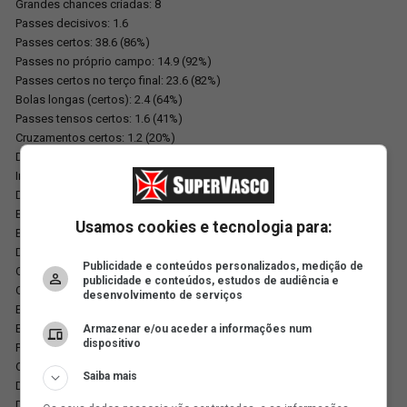
Grandes chances criadas: 8
Passes decisivos: 1.6
Passes certos: 38.6 (86%)
Passes no próprio campo: 14.9 (92%)
Passes certos no terço final: 23.6 (82%)
Bolas longas (certos): 2.4 (64%)
Passes tensos certos: 1.6 (41%)
Cruzamentos certos: 1.2 (20%)
Defendendo
Interceptações: 0.2
Desarmes por jogo: 1.2
Bolas recuperadas no ataque: 0.6
Usamos cookies e tecnologia para:
Bolas recuperadas por jogo: 3.8
Driblado por jogo: 0.7
Publicidade e conteúdos personalizados, medição de
Cortes por jogo: 0.4
publicidade e conteúdos, estudos de audiência e
Chutes bloqueados por jogo: 0.1
desenvolvimento de serviços
Erros que levaram à finalização: 0
Erros que levaram ao gol: 0
Armazenar e/ou aceder a informações num
dispositivo
Pênaltis cometidos: 0
Outros (por partida)
Saiba mais
Dribles certos: 0.9 (47%)
Disputas de bola vencidas: 4.1 (47%)