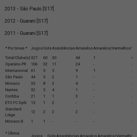
2013 - São Paulo [S17]
2012 - Guarani [S17]
2011 - Guarani [S17]
* Por times *
Jogos
Gols
Assistências
Amarelos
Amarelos/Vermelhos
Ve
Total/Clube(s)
327
60
30
44
1
0
Operário-PR
106
32
11
24
-
-
Internacional
61
5
5
9
1
-
São Paulo
44
5
2
1
-
-
Monaco
35
8
3
4
-
-
Nantes
32
5
4
1
-
-
Coritiba
21
1
1
3
-
-
ETO FC Győr
15
1
2
-
-
-
Standard
12
2
2
2
-
-
Liège
Monaco B
1
1
-
-
-
-
* Última
Jogos
Gols
Assistências
Amarelos
Amarelos/Vermelhos