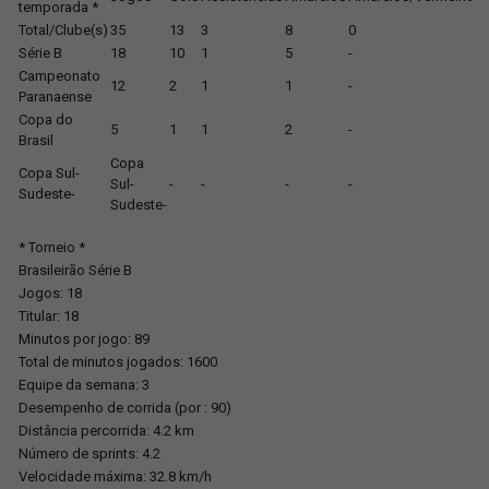
temporada *
Total/Clube(s)
35
13
3
8
0
Série B
18
10
1
5
-
-
Campeonato
12
2
1
1
-
-
Paranaense
Copa do
5
1
1
2
-
-
Brasil
Copa
Copa Sul-
Sul-
-
-
-
-
-
Sudeste-
Sudeste-
* Torneio *
Brasileirão Série B
Jogos: 18
Titular: 18
Minutos por jogo: 89
Total de minutos jogados: 1600
Equipe da semana: 3
Desempenho de corrida (por : 90)
Distância percorrida: 4.2 km
Número de sprints: 4.2
Velocidade máxima: 32.8 km/h