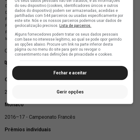
Os seus dados pessoais vão ser tratados, e as informações
do seu dispositivo (cookies, identificadores únicos e outros
Duelos ganhos pelo chão: 4.1 (51%)
dados do dispositivo) podem ser armazenadas, acedidas e
Duelos aéreos ganhos: 0.0
partilhadas com 544 parceiros ou usadas especificamente por
Perda da posse de bola: 14.3
este site. Nós e os nossos parceiros podemos usar dados de
Faltas por jogo: 1.5
geolocalização precisos.
Lista de parceiros.
Faltas sofridas: 2.1
Alguns fornecedores podem tratar os seus dados pessoais
Impedimentos: 0.06
com base no interesse legítimo, ao qual se pode opor gerindo
as opções abaixo. Procure um link na parte inferior desta
página ou no menu do site para gerir ou revogar o
Com informações de OGol, Transfermarkt e Sofascore
consentimento nas definições de privacidade e cookies.
Títulos
Fechar e aceitar
Operário Ferroviário
2025 e 2026 - Campeonato Paranaense
Gerir opções
Monaco
2016–17 - Campeonato Francês
Prêmios individuais