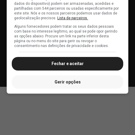
dados do dispositivo) podem ser armazenadas, acedidas e
Últimas Notícias do Vasco
partilhadas com 544 parceiros ou usadas especificamente por
este site. Nós e os nossos parceiros podemos usar dados de
Política de Privacidade e Cookies
geolocalização precisos.
Lista de parceiros.
Alguns fornecedores podem tratar os seus dados pessoais
Configurações de privacidade e cookies
com base no interesse legítimo, ao qual se pode opor gerindo
as opções abaixo. Procure um link na parte inferior desta
2000 - 2026 © SuperVasco
página ou no menu do site para gerir ou revogar o
Site de notícias sobre o Club de Regatas Vasco da Gama
consentimento nas definições de privacidade e cookies.
Desenvolvido por
Sile
Fechar e aceitar
Gerir opções