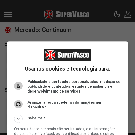
Mercado: Continuam
Especulações:
Todas
Especuladas
Confimadas
Usamos cookies e tecnologia para:
Não vem
Publicidade e conteúdos personalizados, medição de
publicidade e conteúdos, estudos de audiência e
Saídas:
desenvolvimento de serviços
Armazenar e/ou aceder a informações num
Todas
Confimadas
Não confimadas
dispositivo
Saiba mais
Continuam
Os seus dados pessoais vão ser tratados, e as informações
do seu dispositivo (cookies, identificadores únicos e outros