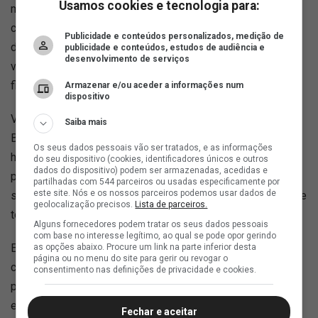
Usamos cookies e tecnologia para:
muito grande de confiança. Ele chamou eu e seu pai para
conversar. Quando te viu treinando, falou que você era
Publicidade e conteúdos personalizados, medição de
diferente, que podia vender todo mundo, até ele, menos
publicidade e conteúdos, estudos de audiência e
desenvolvimento de serviços
você. Lembra que eu te falei: 'Calma agora é a hora, meu
filho, consagra sua vida a Deus e caí pra dentro'.
Armazenar e/ou aceder a informações num
dispositivo
Você fez isso e tudo deu certo. Você chegou ao
Saiba mais
Bournemouth. Hoje, a parte mais difícil é a saudade. Tem
Os seus dados pessoais vão ser tratados, e as informações
hora que sento e choro conversando com seu pai. Te ligo
do seu dispositivo (cookies, identificadores únicos e outros
dados do dispositivo) podem ser armazenadas, acedidas e
para saber como você está, o que acalenta meu coração é
partilhadas com 544 parceiros ou usadas especificamente por
este site. Nós e os nossos parceiros podemos usar dados de
saber que você está bem. Fico feliz com o acolhimento que
geolocalização precisos.
Lista de parceiros.
todo mundo te deu lá.
Alguns fornecedores podem tratar os seus dados pessoais
com base no interesse legítimo, ao qual se pode opor gerindo
Eu acho bonito que mesmo longe você tem seu sobrinho
as opções abaixo. Procure um link na parte inferior desta
página ou no menu do site para gerir ou revogar o
como um filho. Ele não escuta direito por causa de um
consentimento nas definições de privacidade e cookies.
problema no parto, mas você sempre cuida. Pede pra ele
estudar, cuida do aparelho auditivo dele. Isso transborda
Fechar e aceitar