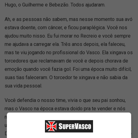
Hugo, o Guilherme e Bebezão. Todos ajudaram.
Ah, e as pessoas não sabem, mas nesse momento sua avó
estava doente, com câncer, e ficou paraplégica. Você nos
ajudou muito nisso. Eu fui morar no Recreio e você sempre
me ajudava a carregar ela. Três anos depois, ela faleceu,
mas te viu jogando no profissional do Vasco. Ela xingava os
torcedores que reclamavam de você e depois chorava de
emoção quando você fazia gol. Foi uma época muito difícil,
suas tias faleceram. O torcedor te xingava e não sabia da
sua vida pessoal.
Você defendia o nosso time, vivia o que seu pai sonhou,
mas o Vasco na época estava doido pra te vender e nós
não queríamos. Batemos o pé que não. Tinha proposta de
um país em guerra e do Botafogo. E aí chegou o [Fernando]
Diniz, foi quando tudo aconteceu. Você teve uma crescente