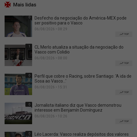
Mais lidas
0
Desfecho da negociação do América-MEX pode
ser positivo para o Vasco
06/08/2026 • 08:29
TOP
1
CL Merlo atualiza a situação da negociação do
Vasco com Colidio
06/08/2026 • 08:00
TOP
0
Perfil que cobre o Racing, sobre Santiago: 'A ida de
Sosa ao Vasco...'
06/08/2026 • 15:31
TOP
0
Jornalista italiano diz que Vasco demonstrou
interesse em Benjamín Domínguez
06/08/2026 • 10:26
TOP
0
Léo Lacerda: Vasco realiza depósitos dos valores