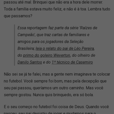
passou até mal. Brinquei que não era a hora dele morrer.
Toda a família estava muito feliz, e não é à toa. Lembra tudo
que passamos?
Essa reportagem faz parte da série 'Raízes de
Campeão', que traz cartas de familiares e
amigos para os jogadores da Seleção
Brasileira;
leia o relato do pai de Léo Pereira
,
do
primo do goleiro Weverton
, do olheiro de
Danilo Santos
e do
1º técnico de Casemiro
Não sei se já te falei, mas a gente nem imaginava te colocar
no futebol. Você sempre foi bom, mas pela decepção que
seu pai passou, queríamos um outro caminho. Mas você
sempre gostou. Nunca quis brinquedo, era só bola.
E o seu começo no futebol foi coisa de Deus. Quando você
nasceu, seu pai desistiu de jogar e mudamos para o