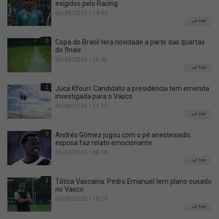
exigidos pelo Racing
06/08/2026 • 14:33
TOP
0
Copa do Brasil terá novidade a partir das quartas
de finais
06/08/2026 • 10:46
TOP
2
Juca Kfouri: Candidato a presidência tem emenda
investigada para o Vasco
06/08/2026 • 11:11
TOP
0
Andrés Gómez jogou com o pé anestesiado;
esposa faz relato emocionante
06/08/2026 • 08:19
TOP
2
Tática Vascaína: Pedro Emanuel tem plano ousado
no Vasco
06/08/2026 • 10:19
TOP