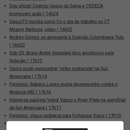
Site oficial: Colégio Vasco da Gama e CEDECA
promovem ação | 14h24
VascoTV mostra como foi o dia de trabalho no CT
Moacyr Barbosa; vídeo | 14h32
Andrés Gómez se apresenta à Seleção Colombiana; foto
| 16h20
Sub-20: Bruno André disputará dois amistosos pela
Seleção | 17h13
Vasco pode reencontrar 'velho conhecido' na Sul-
Americana | 17h14
Feminino: Rubens Lopes avalia desempenho contra o
América-MG | 17h16
Imprensa paulista 'crava' Vasco x River Plate na semifinal
da Sul-Americana | 17h17
Feminino: Vasco embarca para Fortaleza; fotos | 17h19
Cria do Vasco tem futuro definido após saída do Aston