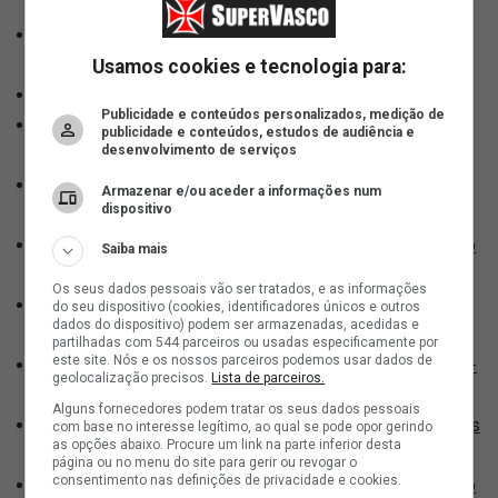
Villa | 17h21
Rival: O que esperar do Independiente Medellín,
adversário do Vasco na Sula | 17h23
Usamos cookies e tecnologia para:
Vasco emite comunicado sobre a SAF | 17h28
Publicidade e conteúdos personalizados, medição de
AV+: 777 no caminho, o impasse para resolver a SAF e o
publicidade e conteúdos, estudos de audiência e
desenvolvimento de serviços
futuro do Vasco | 17h34
Feminino: Lourdes volta a ser convocada para a Seleção
Armazenar e/ou aceder a informações num
dispositivo
Paraguaia | 17h36
Especialista fala sobre a entrada da 777 na justiça; vídeo
Saiba mais
| 17h45
Os seus dados pessoais vão ser tratados, e as informações
Vascaíno marcou presença em jogo histórico entre João
do seu dispositivo (cookies, identificadores únicos e outros
dados do dispositivo) podem ser armazenadas, acedidas e
Fonseca e Djokovic | 19h34
partilhadas com 544 parceiros ou usadas especificamente por
este site. Nós e os nossos parceiros podemos usar dados de
A provável escalação do Vasco para enfrentar o Atlético-
geolocalização precisos.
Lista de parceiros.
MG | 19h59
Alguns fornecedores podem tratar os seus dados pessoais
Feminino: Pretinha é a nova embaixadora do projeto Crias
com base no interesse legítimo, ao qual se pode opor gerindo
as opções abaixo. Procure um link na parte inferior desta
da Colina | 19h59
página ou no menu do site para gerir ou revogar o
consentimento nas definições de privacidade e cookies.
Feminino: Pretinha: 'Todos sabem o carinho que eu tenho