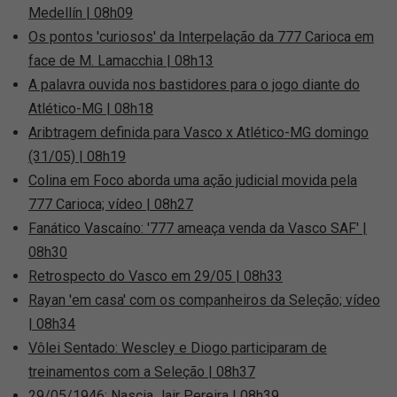
Medellín | 08h09
Os pontos 'curiosos' da Interpelação da 777 Carioca em
face de M. Lamacchia | 08h13
A palavra ouvida nos bastidores para o jogo diante do
Atlético-MG | 08h18
Aribtragem definida para Vasco x Atlético-MG domingo
(31/05) | 08h19
Colina em Foco aborda uma ação judicial movida pela
777 Carioca; vídeo | 08h27
Fanático Vascaíno: '777 ameaça venda da Vasco SAF' |
08h30
Retrospecto do Vasco em 29/05 | 08h33
Rayan 'em casa' com os companheiros da Seleção; vídeo
| 08h34
Vôlei Sentado: Wescley e Diogo participaram de
treinamentos com a Seleção | 08h37
29/05/1946: Nascia Jair Pereira | 08h39