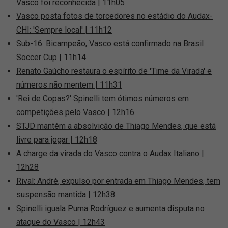
Vasco foi reconhecida | 11h05
Vasco posta fotos de torcedores no estádio do Audax-
CHI: 'Sempre local' | 11h12
Sub-16: Bicampeão, Vasco está confirmado na Brasil
Soccer Cup | 11h14
Renato Gaúcho restaura o espírito de 'Time da Virada' e
números não mentem | 11h31
'Rei de Copas?' Spinelli tem ótimos números em
competições pelo Vasco | 12h16
STJD mantém a absolvição de Thiago Mendes, que está
livre para jogar | 12h18
A charge da virada do Vasco contra o Audax Italiano |
12h28
Rival: André, expulso por entrada em Thiago Mendes, tem
suspensão mantida | 12h38
Spinelli iguala Puma Rodríguez e aumenta disputa no
ataque do Vasco | 12h43