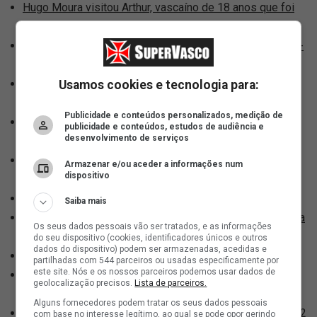
Hugo Moura visitou Arthur, vascaíno de 18 anos que foi
baleado; foto | 17h32
CBF divulga arbitragem completa para Vasco x Athletico-
PR | 17h34
Sub-20: Vasco jogará com o uniforme I contra o Santos |
Usamos cookies e tecnologia para:
17h39
Publicidade e conteúdos personalizados, medição de
Sub-20: Fotos do vestiário vascaíno para o jogo contra o
publicidade e conteúdos, estudos de audiência e
desenvolvimento de serviços
Santos | 17h39
Saldivia bate no peito e aceita o erro contra o Audax
Armazenar e/ou aceder a informações num
dispositivo
Italiano | 17h51
Sub-20: Press kit de Vasco x Santos | 17h53
Saiba mais
Os Donos da Bola Rio repercute a virada do Vasco contra
Os seus dados pessoais vão ser tratados, e as informações
o Audax Italiano | 17h54
do seu dispositivo (cookies, identificadores únicos e outros
dados do dispositivo) podem ser armazenadas, acedidas e
As camisas mais valorizadas do Brasil | 18h01
partilhadas com 544 parceiros ou usadas especificamente por
este site. Nós e os nossos parceiros podemos usar dados de
GDA marcou presença no Estádio Municipal de La
geolocalização precisos.
Lista de parceiros.
Flórida; fotos | 18h02
Alguns fornecedores podem tratar os seus dados pessoais
Canal do Garone: Análise pós-jogo de Audax Italiano 1 x 2
com base no interesse legítimo, ao qual se pode opor gerindo