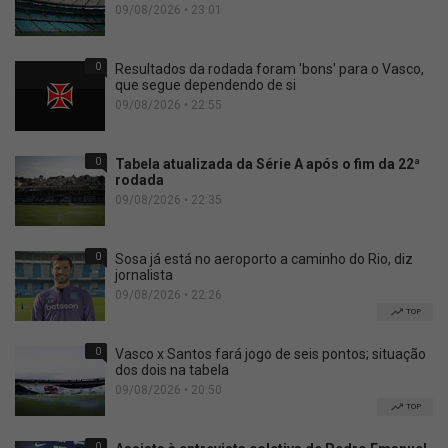
09/08/2026 • 23:01
0
Resultados da rodada foram 'bons' para o Vasco,
que segue dependendo de si
09/08/2026 • 22:55
0
Tabela atualizada da Série A após o fim da 22ª
rodada
09/08/2026 • 22:35
0
Sosa já está no aeroporto a caminho do Rio, diz
jornalista
09/08/2026 • 22:26
TOP
0
Vasco x Santos fará jogo de seis pontos; situação
dos dois na tabela
09/08/2026 • 20:50
TOP
0