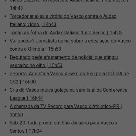
14h43
Torcedor analisa a vitória do Vasco contra o Audax
Italiano; video | 14h43
Todas as fotos de Audax Italiano 1 x 2 Vasco | 15h03
Vai poupar? Jornalista opina sobre a escalação do Vasco
contra o Olimpia | 15h53
Deputado pede afastamento de policial que atingiu
vascaíno no olho | 15h53
eSports: Assista a Vasco x Fake do Biru pela CCT SA de
CS2 | 16h00
Cria do Vasco marca golaço na semifinal da Conference
League | 16h44
A chamada da TV Record para Vasco x Athletico-PR |
16h50
Sub-20: Tudo pronto em São Januário para Vasco x
Santos | 17h04