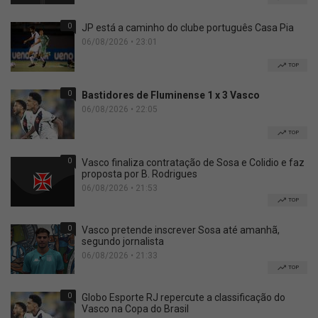
0
JP está a caminho do clube português Casa Pia
06/08/2026 • 23:01
TOP
0
Bastidores de Fluminense 1 x 3 Vasco
06/08/2026 • 22:05
TOP
0
Vasco finaliza contratação de Sosa e Colidio e faz
proposta por B. Rodrigues
06/08/2026 • 21:53
TOP
0
Vasco pretende inscrever Sosa até amanhã,
segundo jornalista
06/08/2026 • 21:33
TOP
0
Globo Esporte RJ repercute a classificação do
Vasco na Copa do Brasil