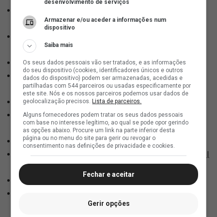
desenvolvimento de serviços
Vasco decide uniforme que atuará contra o Paysandu |
Armazenar e/ou aceder a informações num
18h20
dispositivo
Renato Gaúcho projeta jogo contra o Paysandu; vídeo |
Saiba mais
18h24
Press kit de Vasco x Paysandu | 18h37
Os seus dados pessoais vão ser tratados, e as informações
do seu dispositivo (cookies, identificadores únicos e outros
Jogadores treinam finalizações no aquecimento; vídeo |
dados do dispositivo) podem ser armazenadas, acedidas e
partilhadas com 544 parceiros ou usadas especificamente por
18h43
este site. Nós e os nossos parceiros podemos usar dados de
Acompanhe ao tempo real do Vasco | 18h50
geolocalização precisos.
Lista de parceiros.
Jogadores encerram o trabalho de aquecimento; fotos |
Alguns fornecedores podem tratar os seus dados pessoais
com base no interesse legítimo, ao qual se pode opor gerindo
18h50
as opções abaixo. Procure um link na parte inferior desta
página ou no menu do site para gerir ou revogar o
Homenagem póstuma para Vasco x Paysandu | 19h14
consentimento nas definições de privacidade e cookies.
Torcida fez linda festa na entrada para o gramado; vídeo |
19h14
Fechar e aceitar
Rojas abre o placar para o Vasco; vídeo | 19h41
Vasco vai vencendo o Paysandu pela Copa do Brasil |
Gerir opções
19h50