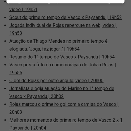
Thiago Mendes amplia para o Vasco contra o Paysandu;
vídeo | 19h51
Scout do primeiro tempo de Vasco x Paysandu | 19h52
Jogada individual de Rojas repercute na web; vídeo |
19h53
Atuação de Thiago Mendes no primeiro tempo é
elogiada: 'Joga, faz jogar...' | 19h54
Resumo do 1° tempo de Vasco x Paysandu | 19h54
Vasco posta foto da comemoração de Johan Rojas |
19h55
O gol de Rojas por outro ângulo; vídeo | 20h00
Jornalista elogia atuação de Marino no 1° tempo de
Vasco x Paysandu | 20h02
Rojas marcou o primeiro gol com a camisa do Vasco |
20h03
Melhores momentos do primeiro tempo de Vasco 2 x 1
Paysandu | 20h04